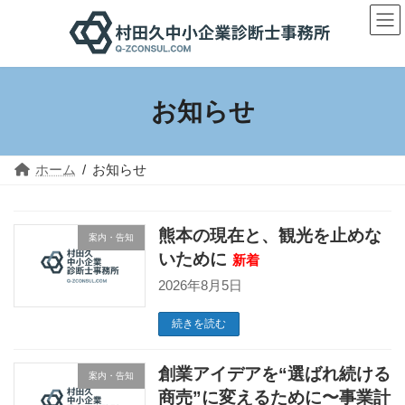
コ
ナ
ン
ビ
テ
ゲ
ン
ー
ツ
シ
へ
ョ
ス
ン
お知らせ
キ
に
ッ
移
プ
動
ホーム
お知らせ
熊本の現在と、観光を止めな
案内・告知
いために
新着
2026年8月5日
続きを読む
創業アイデアを“選ばれ続ける
案内・告知
商売”に変えるために〜事業計