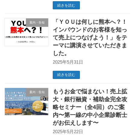
続きを読む
「ＹＯＵは何しに熊本へ？！
案内・告知
インバウンドのお客様を知っ
て売上につなげよう！」をテ
ーマに講演させていただきま
した。
2025年5月31日
続きを読む
もうお金で悩まない！売上拡
案内・告知
大・銀行融資・補助金完全攻
略セミナー（全4回）のご案
内〜第一線の中小企業診断士
がお伝えします〜
2025年5月22日